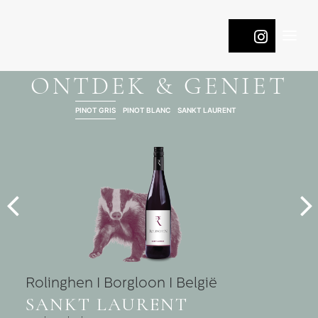
ONTDEK & GENIET
WINES
PINOT GRIS
PINOT BLANC
SANKT LAURENT
COOL
ROOTS
PASSION
NATURE
ONTDEK DE DRUIVEN
CONTACT
Rolinghen I Borgloon I België
SANKT LAURENT